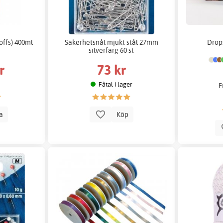
ffs) 400ml
Säkerhetsnål mjukt stål 27mm
Drop
silverfärg 60 st
r
73 kr
Fåtal i lager
F
la
Köp