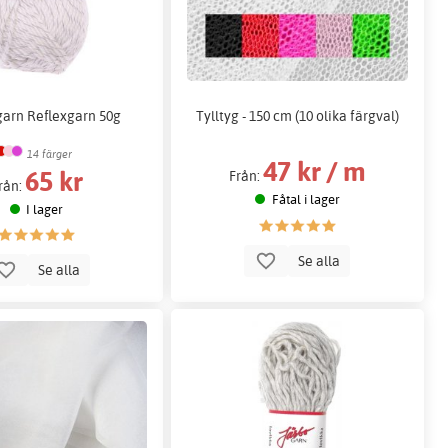
garn Reflexgarn 50g
Tylltyg - 150 cm (10 olika färgval)
14 färger
47 kr / m
65 kr
Från:
rån:
Fåtal i lager
I lager
Se alla
Se alla