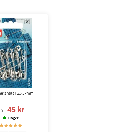
hetsnålar 23-57mm
45 kr
rån:
I lager