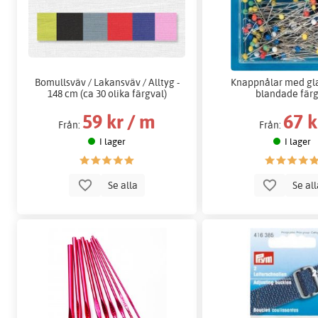
Bomullsväv / Lakansväv / Alltyg -
Knappnålar med gl
148 cm (ca 30 olika färgval)
blandade fär
59 kr / m
67 k
Från:
Från:
I lager
I lager
Se alla
Se al