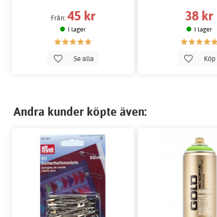
45 kr
38 kr
Från:
I lager
I lager
Se alla
Kö
Andra kunder köpte även: