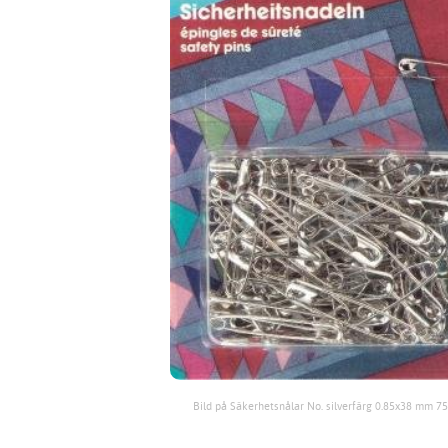
Bild på Säkerhetsnålar No. silverfärg 0.85x38 mm 75