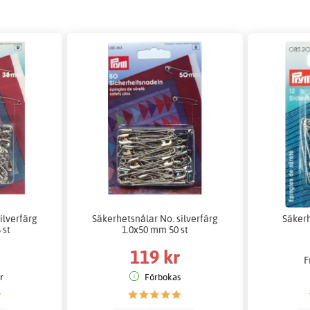
ilverfärg
Säkerhetsnålar No. silverfärg
Säker
 st
1.0x50 mm 50 st
119 kr
F
er
Förbokas