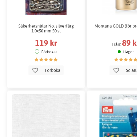
Säkerhetsnålar No. silverfärg
Montana GOLD (för pro
1.0x50 mm 50 st
119 kr
89 k
Från:
Förbokas
I lager
Förboka
Se al