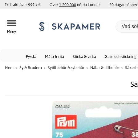
Fri frakt över 999 kr!
Över
1 200 000
nöjda kunder
30 dagars öppet
Meny
Pyssla
Måla & rita
Sticka & virka
Garn och stickning
Hem
>
Sy & Brodera
>
Sytillbehör & sybehör
>
Nålar & tillbehör
>
Säkerh
Sä