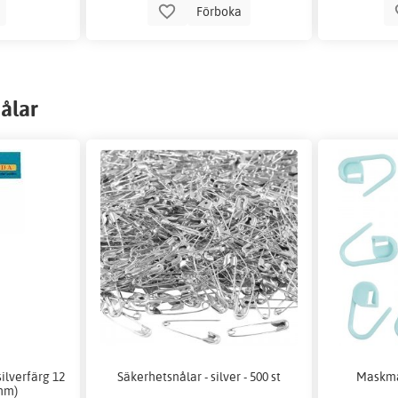
p
Förboka
ålar
ilverfärg 12
Säkerhetsnålar - silver - 500 st
Maskmar
 mm)