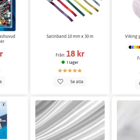
ashuvud
Satinband 10 mm x 30 m
Viking 
ger
r
18 kr
Från:
F
I lager
la
Se alla