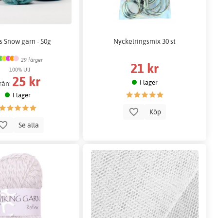
s Snow garn - 50g
Nyckelringsmix 30 st
29 färger
21 kr
100% Ull
25 kr
I lager
rån:
I lager
Köp
Se alla