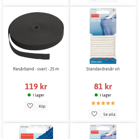
Resårband - svart - 25 m
Standardresår vit
119 kr
81 kr
I lager
I lager
Köp
Se alla