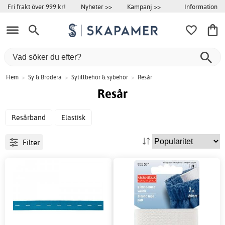
Information
Fri frakt över 999 kr!
Nyheter >>
Kampanj >>
Hem
>
Sy & Brodera
>
Sytillbehör & sybehör
>
Resår
Resår
Resårband
Elastisk
Filter