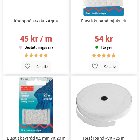
Knapphålsresår - Aqua
Elastiskt band mjukt vit
45 kr / m
54 kr
Beställningsvara
I lager
Se alla
Se alla
Elastisk sytråd 0,5 mm vit 20 m
Resårband - vit - 25 m