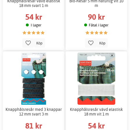
Knapphålsresår vävd elastisk
Bio-Resår 5 mm naturlig vit 10
18 mm svart 1 m
m
54 kr
90 kr
I lager
Fåtal i lager
Köp
Köp
Knapphålsresår med 3 knappar
Knapphålsresår vävd elastisk
12 mm svart 3 m
18 mm vit 1 m
81 kr
54 kr