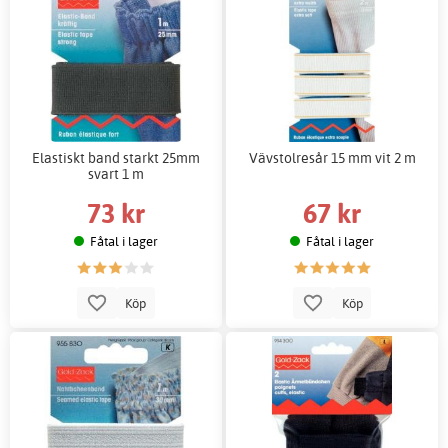
Elastiskt band starkt 25mm
Vävstolresår 15 mm vit 2 m
svart 1 m
73 kr
67 kr
Fåtal i lager
Fåtal i lager
Köp
Köp