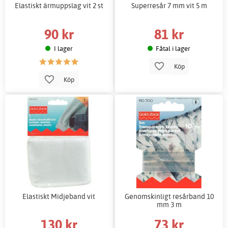
Elastiskt ärmuppslag vit 2 st
Superresår 7 mm vit 5 m
90 kr
81 kr
I lager
Fåtal i lager
Köp
Köp
Elastiskt Midjeband vit
Genomskinligt resårband 10
mm 3 m
130 kr
73 kr