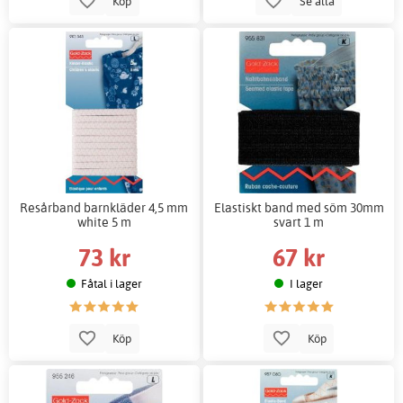
Köp
Se alla
Resårband barnkläder 4,5 mm
Elastiskt band med söm 30mm
white 5 m
svart 1 m
73 kr
67 kr
Fåtal i lager
I lager
Köp
Köp