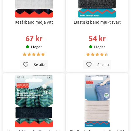
Resårband midja vitt
Elastiskt band mjukt svart
67 kr
54 kr
I lager
I lager
Se alla
Se alla