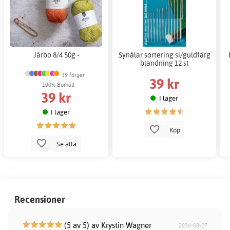
Järbo 8/4 50g -
Synålar sortering si/guldfärg
blandning 12 st
39 färger
39 kr
100% Bomull
39 kr
I lager
I lager
Köp
Se alla
Recensioner
(5 av 5) av Krystin Wagner
2016-08-27