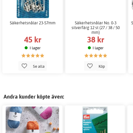
Säkerhetsnålar 23-57mm
Säkerhetsnålar No. 0-3
silverfärg 12 st (27 / 38 / 50
mm)
45 kr
38 kr
I lager
I lager
Se alla
Köp
Andra kunder köpte även: