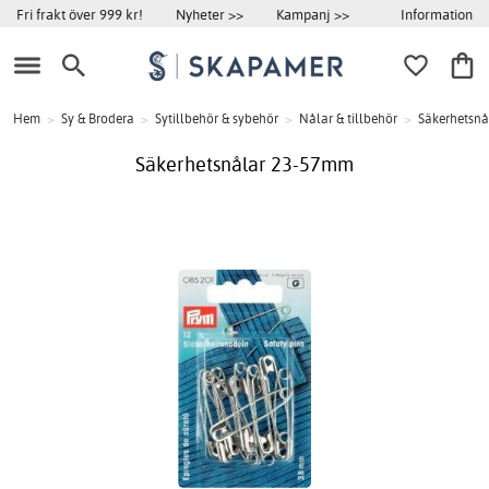
Information
Fri frakt över 999 kr!
Nyheter >>
Kampanj >>
Hem
>
Sy & Brodera
>
Sytillbehör & sybehör
>
Nålar & tillbehör
>
Säkerhetsnå
Säkerhetsnålar 23-57mm