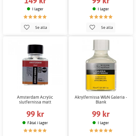
149 kr
99 kr
I lager
I lager
Se alla
Se alla
Amsterdam Acrylic
Akrylfernissa W&N Galeria -
slutfernissa matt
Blank
99 kr
99 kr
Fåtal i lager
I lager