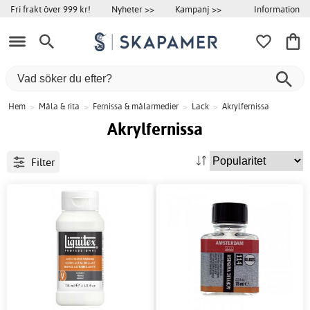
Information
Fri frakt över 999 kr!
Nyheter >>
Kampanj >>
Hem
>
Måla & rita
>
Fernissa & målarmedier
>
Lack
>
Akrylfernissa
Akrylfernissa
Filter