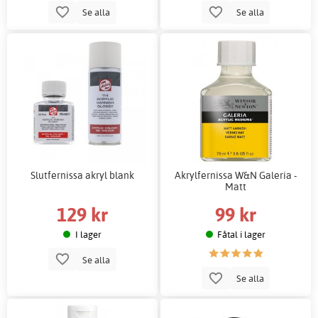
Se alla
Se alla
Slutfernissa akryl blank
Akrylfernissa W&N Galeria -
Matt
129 kr
99 kr
I lager
Fåtal i lager
Se alla
Se alla