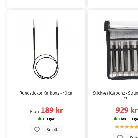
Rundstickor Karbonz - 40 cm
Stickset Karbonz - Stru
cm
189 kr
929 kr
Från:
I lager
Fåtal i lag
Se alla
Kö