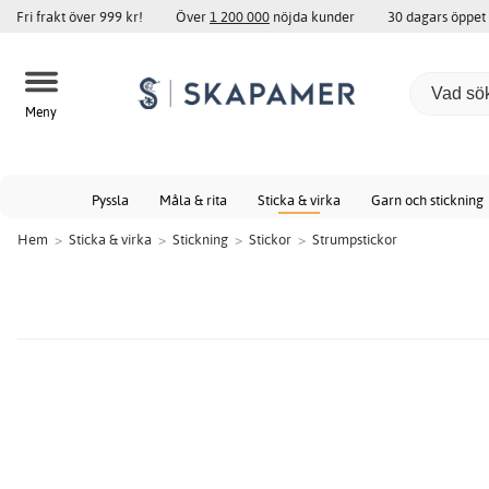
Fri frakt över 999 kr!
Över
1 200 000
nöjda kunder
30 dagars öppet
Meny
Pyssla
Måla & rita
Sticka & virka
Garn och stickning
Hem
>
Sticka & virka
>
Stickning
>
Stickor
>
Strumpstickor