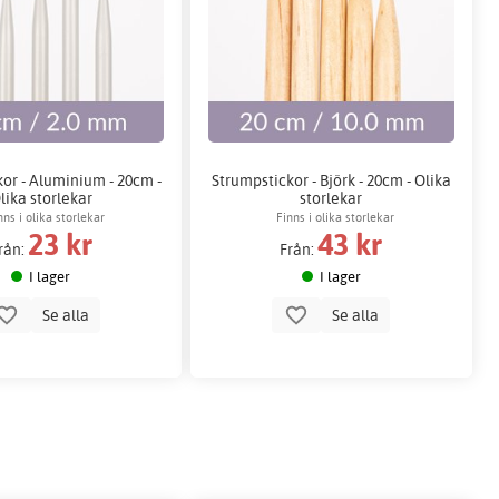
or - Aluminium - 20cm -
Strumpstickor - Björk - 20cm - Olika
lika storlekar
storlekar
nns i olika storlekar
Finns i olika storlekar
23 kr
43 kr
rån:
Från:
I lager
I lager
Se alla
Se alla