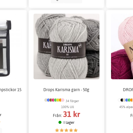
mpstickor 15
Drops Karisma garn - 50g
DROPS
34 färger
100% Ull
45% alpac
31 kr
er
Från:
F
I lager
p