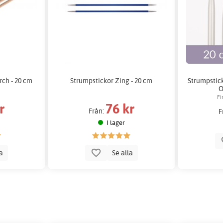
rch - 20 cm
Strumpstickor Zing - 20 cm
Strumpstick
O
Fi
r
76 kr
Från:
F
I lager
la
Se alla