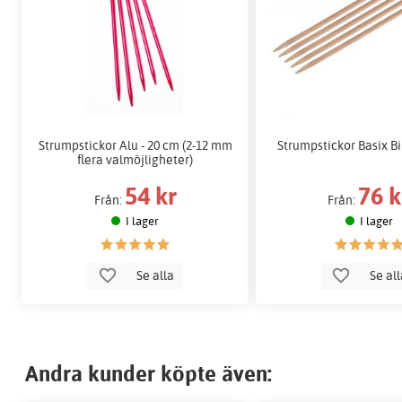
Strumpstickor Alu - 20 cm (2-12 mm
Strumpstickor Basix Bi
flera valmöjligheter)
54 kr
76 k
Från:
Från:
I lager
I lager
Se alla
Se al
Andra kunder köpte även: