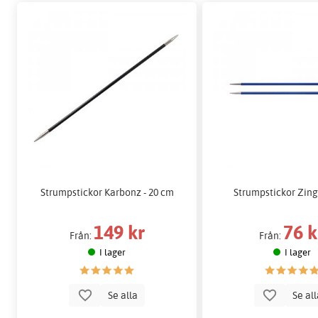
Strumpstickor Karbonz - 20 cm
Strumpstickor Zing
149 kr
76 k
Från:
Från:
I lager
I lager
Se alla
Se al