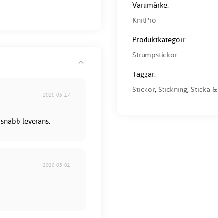
Varumärke:
KnitPro
Produktkategori:
Strumpstickor
Taggar:
Stickor
,
Stickning
,
Sticka &
2020-05-17
r snabb leverans.
2020-03-01