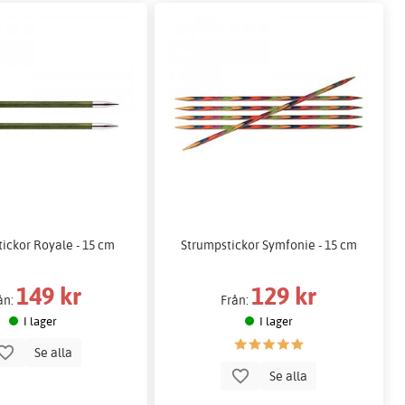
ickor Royale - 15 cm
Strumpstickor Symfonie - 15 cm
149 kr
129 kr
ån:
Från:
I lager
I lager
Se alla
Se alla