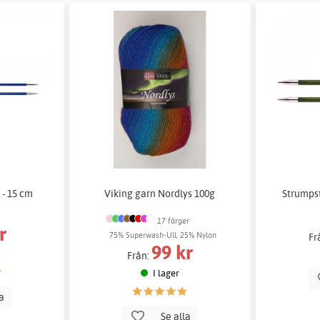
 - 15 cm
Viking garn Nordlys 100g
Strumpst
17 färger
r
75% Superwash-Ull, 25% Nylon
Fr
99 kr
Från:
I lager
la
Se alla