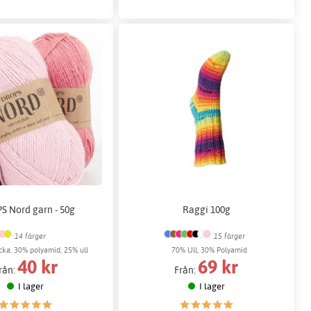
 Nord garn - 50g
Raggi 100g
14 färger
15 färger
ka, 30% polyamid, 25% ull
70% Ull, 30% Polyamid
40 kr
69 kr
rån:
Från:
I lager
I lager