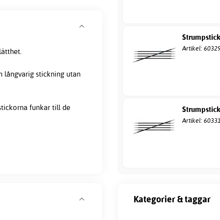
Strumpstic
Artikel: 6032
ätthet.
n långvarig stickning utan
tickorna funkar till de
Strumpstic
Artikel: 6033
Kategorier & taggar