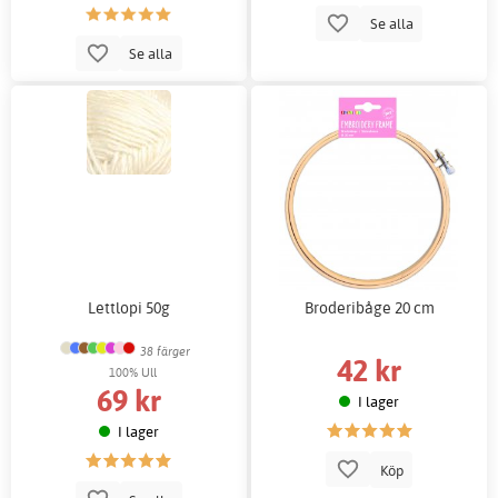
Se alla
Se alla
Lettlopi 50g
Broderibåge 20 cm
38 färger
42 kr
100% Ull
69 kr
I lager
I lager
Köp