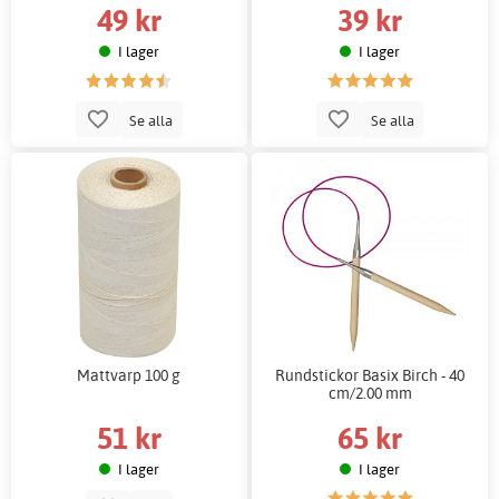
49 kr
39 kr
I lager
I lager
Se alla
Se alla
Mattvarp 100 g
Rundstickor Basix Birch - 40
cm/2.00 mm
51 kr
65 kr
I lager
I lager