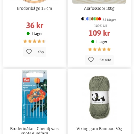
Broderibåge 15 cm
Alafosslopi 100g
35 färger
36 kr
100% Ull
109 kr
I lager
I lager
Köp
Se alla
Broderinålar - Chenilj vass
Viking garn Bamboo 50g
spets guldfärg