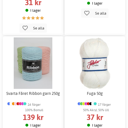
31 kr
I lager
I lager
Se alla
Se alla
Svarta Fåret Ribbon garn 250g
Fuga 50g
16 färger
17 färger
100% Bomull
50% Akryl, 50% Ull
139 kr
37 kr
I lager
I lager