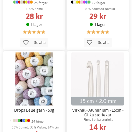
25 färger
12 färger
100% Bomull
100% Kammad Bomull
28 kr
29 kr
I lager
I lager
Se alla
Se alla
Drops Belle garn - 50g
Virknål - Aluminium - 15cm -
Olika storlekar
Finns i olika storlekar
14 färger
14 kr
53% Bomull, 33% Viskos, 14% Lin