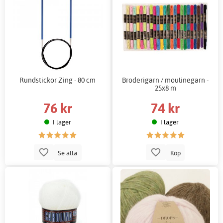
Rundstickor Zing - 80 cm
Broderigarn / moulinegarn -
25x8 m
76 kr
74 kr
I lager
I lager
Se alla
Köp