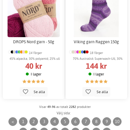
DROPS Nord garn - 50g
Viking garn Raggen 150g
14 färger
18 färger
45% alpacka, 30% polyamid, 25% ull
70% Australisk Superwash-Ull, 30%
40 kr
144 kr
Nylon
I lager
I lager
Se alla
Se alla
Visar
49-96
av totalt
2282
produkter
Välj sida:
<
1
2
3
4
5
6
7
8
9
10