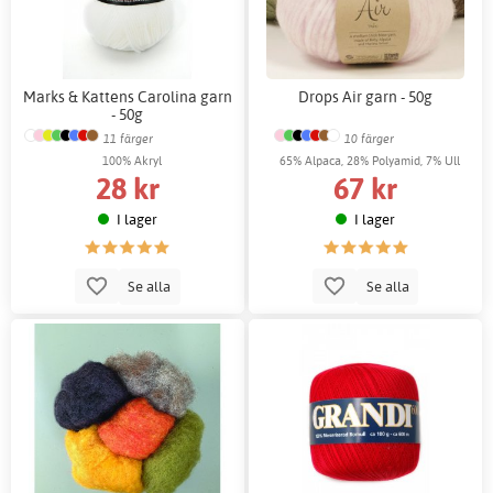
Marks & Kattens Carolina garn
Drops Air garn - 50g
- 50g
11 färger
10 färger
100% Akryl
65% Alpaca, 28% Polyamid, 7% Ull
28 kr
67 kr
I lager
I lager
Se alla
Se alla