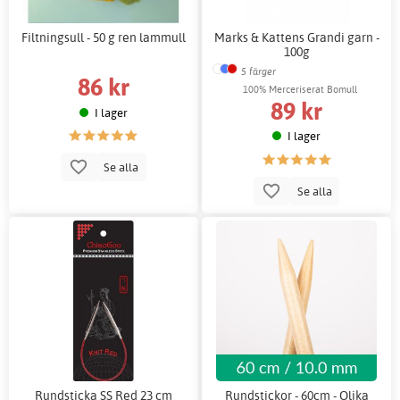
Filtningsull - 50 g ren lammull
Marks & Kattens Grandi garn -
100g
5 färger
86 kr
100% Merceriserat Bomull
89 kr
I lager
I lager
Se alla
Se alla
Rundsticka SS Red 23 cm
Rundstickor - 60cm - Olika