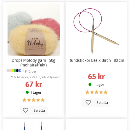
Drops Melody garn - 50g
Rundstickor Basix Birch - 80 cm
(mohaireffekt)
9 färger
65 kr
71% Alpacka, 25% Ull, 4% Polyamid
67 kr
I lager
I lager
Se alla
Se alla