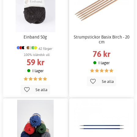
Einband 50g
Strumpstickor Basix Birch - 20
cm
42 färger
76 kr
100% isländsk ull
59 kr
I lager
I lager
Se alla
Se alla