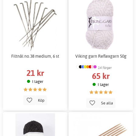
Filtnål no.38 medium, 6 st
Viking garn Reflexgarn 50g
14 färger
21 kr
65 kr
I lager
I lager
Köp
Se alla