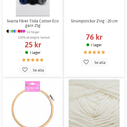
Svarta Fåret Tilda Cotton Eco
Strumpstickor Zing - 20 cm
garn 25g
14 färger
76 kr
100% ekologisk bomull
25 kr
I lager
I lager
Se alla
Se alla