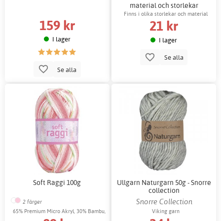
material och storlekar
Finns i olika storlekar och material
159 kr
21 kr
I lager
I lager
Se alla
Se alla
Soft Raggi 100g
Ullgarn Naturgarn 50g - Snorre
collection
Snorre Collection
2 färger
65% Premium Micro Akryl, 30% Bambu,
Viking garn
5% Polyester