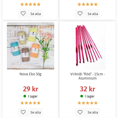
Se alla
Se alla
Nova Eko 50g
Virknål "Röd" - 15cm -
Aluminium
29 kr
32 kr
I lager
I lager
Se alla
Se alla