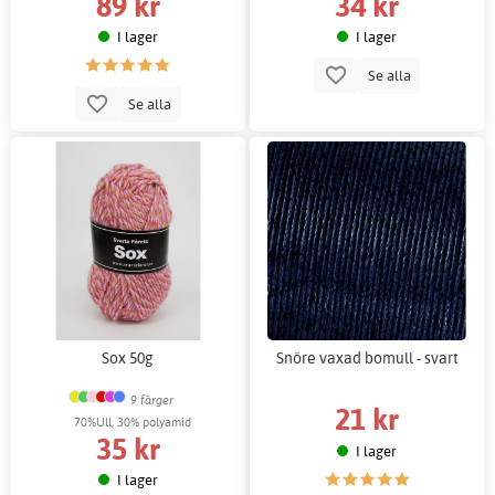
89 kr
34 kr
I lager
I lager
Se alla
Se alla
Sox 50g
Snöre vaxad bomull - svart
9 färger
21 kr
70%Ull, 30% polyamid
35 kr
I lager
I lager