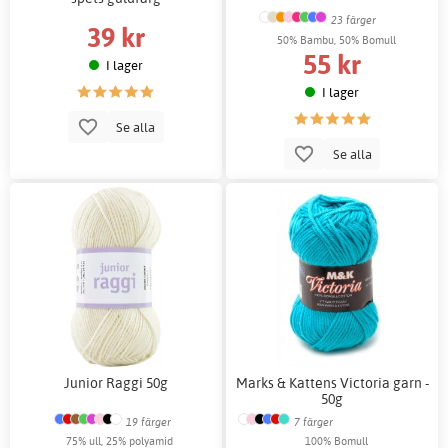
23 färger
39 kr
50% Bambu, 50% Bomull
55 kr
I lager
I lager
Se alla
Se alla
Junior Raggi 50g
Marks & Kattens Victoria garn -
50g
19 färger
7 färger
75% ull, 25% polyamid
100% Bomull