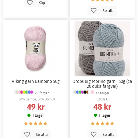
Köp
Se alla
Viking garn Bambino 50g
Drops Big Merino garn - 50g (ca
20 olika färgval)
23 färger
11 färger
50% Bambu, 50% Bomull
100% Ull
49 kr
48 kr
I lager
I lager
Se alla
Se alla