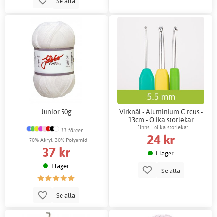
Se alla
Junior 50g
Virknål - Aluminium Circus -
13cm - Olika storlekar
Finns i olika storlekar
11 färger
24 kr
70% Akryl, 30% Polyamid
37 kr
I lager
I lager
Se alla
Se alla