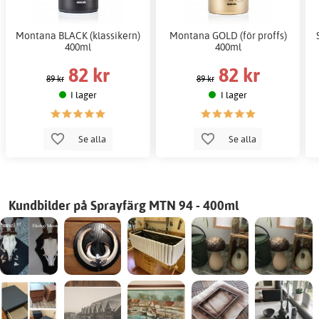
Montana BLACK (klassikern)
Montana GOLD (för proffs)
400ml
400ml
82 kr
82 kr
89 kr
89 kr
I lager
I lager
Se alla
Se alla
Kundbilder på Sprayfärg MTN 94 - 400ml