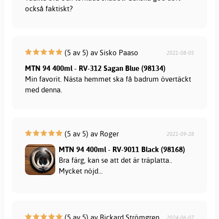
också faktiskt?
(5 av 5) av Sisko Paaso
2021-08-05
MTN 94 400ml - RV-312 Sagan Blue (98134)
Min favorit. Nästa hemmet ska få badrum övertäckt
med denna.
(5 av 5) av Roger
2021-09-28
MTN 94 400ml - RV-9011 Black (98168)
Bra färg, kan se att det är träplatta..
Mycket nöjd...
(5 av 5) av Rickard Strömgren
2024-06-07