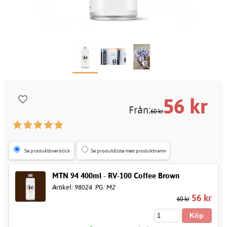
56
kr
Från:
60 kr
Se produktöverblick
Se produktlista med produktnamn
MTN 94 400ml - RV-100 Coffee Brown
Artikel: 98024. PG: M2
56 kr
60 kr