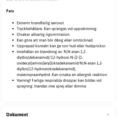
Fara
Extremt brandfarlig aerosol.
Tryckbehållare. Kan sprängas vid uppvärmning.
Orsakar allvarlig ögonirritation.
Kan göra att man blir dåsig eller omtöcknad.
Upprepad kontakt kan ge torr hud eller hudsprickor.
Innehåller en blandning av: N,N-etan-1,2-
diylbis(dekanamid)/12-hydroxi-N-[2-[1-
oxidecyl)amino]etyl]oktadekanamid/N,N-etan-1,2-
diylbis(12-hydroxioktadekanamid),
maleinsyraanhydrid. Kan orsaka en allergisk reaktion.
Varning! Farliga respirabla droppar kan bildas vid
sprejning. Inandas inte sprej eller dimma.
Dokument