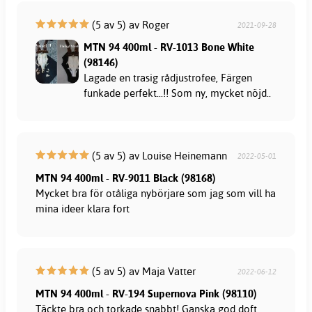
(5 av 5) av Roger
2021-09-28
MTN 94 400ml - RV-1013 Bone White
(98146)
Lagade en trasig rådjustrofee, Färgen
funkade perfekt...!! Som ny, mycket nöjd..
(5 av 5) av Louise Heinemann
2022-05-01
MTN 94 400ml - RV-9011 Black (98168)
Mycket bra för otåliga nybörjare som jag som vill ha
mina ideer klara fort
(5 av 5) av Maja Vatter
2022-06-12
MTN 94 400ml - RV-194 Supernova Pink (98110)
Täckte bra och torkade snabbt! Ganska god doft