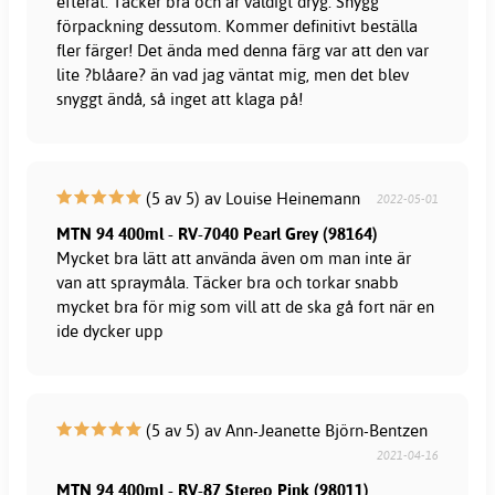
efteråt. Täcker bra och är väldigt dryg. Snygg
förpackning dessutom. Kommer definitivt beställa
fler färger! Det ända med denna färg var att den var
lite ?blåare? än vad jag väntat mig, men det blev
snyggt ändå, så inget att klaga på!
(5 av 5) av Louise Heinemann
2022-05-01
MTN 94 400ml - RV-7040 Pearl Grey (98164)
Mycket bra lätt att använda även om man inte är
van att spraymåla. Täcker bra och torkar snabb
mycket bra för mig som vill att de ska gå fort när en
ide dycker upp
(5 av 5) av Ann-Jeanette Björn-Bentzen
2021-04-16
MTN 94 400ml - RV-87 Stereo Pink (98011)