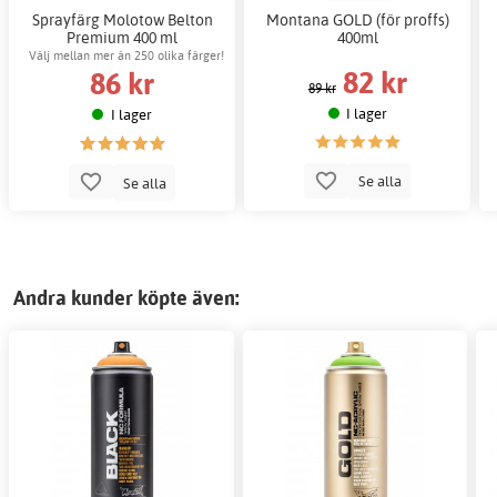
Sprayfärg Molotow Belton
Montana GOLD (för proffs)
Premium 400 ml
400ml
Välj mellan mer än 250 olika färger!
82 kr
86 kr
89 kr
I lager
I lager
Se alla
Se alla
Andra kunder köpte även: