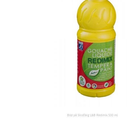
Bild på Skolfärg L&B Redimix 500 ml