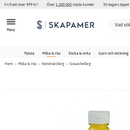
Fri frakt över 999 kr!
Över
1 200 000
nöjda kunder
30 dagars öppet
Meny
Pyssla
Måla & rita
Sticka & virka
Garn och stickning
Hem
>
Måla & rita
>
Konstnärsfärg
>
Gouachefärg