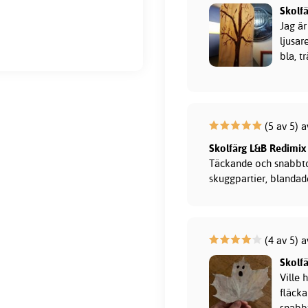
Skolfä
Jag är
ljusar
bla, t
(5 av 5) a
Skolfärg L&B Redimix
Täckande och snabbtor
skuggpartier, blandade
(4 av 5) a
Skolfä
Ville 
fläcka
snabb