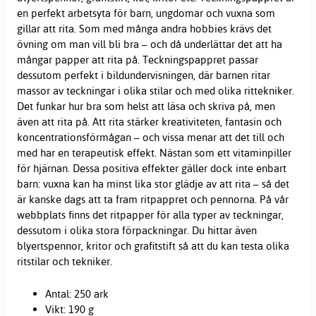
en perfekt arbetsyta för barn, ungdomar och vuxna som
gillar att rita. Som med många andra hobbies krävs det
övning om man vill bli bra – och då underlättar det att ha
mångar
papper
att rita på. Teckningspappret passar
dessutom perfekt i bildundervisningen, där barnen ritar
massor av teckningar i olika stilar och med olika rittekniker.
Det funkar hur bra som helst att läsa och skriva på, men
även att rita på. Att rita stärker kreativiteten, fantasin och
koncentrationsförmågan – och vissa menar att det till och
med har en terapeutisk effekt. Nästan som ett vitaminpiller
för hjärnan. Dessa positiva effekter gäller dock inte enbart
barn: vuxna kan ha minst lika stor glädje av att rita – så det
är kanske dags att ta fram ritpappret och pennorna. På vår
webbplats finns det ritpapper för alla typer av teckningar,
dessutom i olika stora förpackningar. Du hittar även
blyertspennor, kritor och grafitstift så att du kan testa olika
ritstilar och tekniker.
Antal: 250 ark
Vikt: 190 g