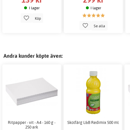
I lager
I lager
Köp
Se alla
Andra kunder köpte även:
Ritpapper - vit - A4 - 160 g -
Skolfärg L&B Redimix 500 ml
250 ark