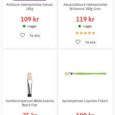
Ritblock Hahnemühle Velvet
Akvarellblock Hahnemühle
185g
Britannia 300g Grov
109 kr
119 kr
I lager
I lager
Se alla
Se alla
Svinborstspensel W&N Azanta
Syntetpensel Liquitex Filbert
Black Flat