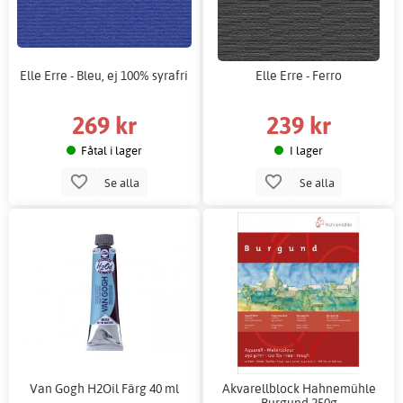
Elle Erre - Bleu, ej 100% syrafri
Elle Erre - Ferro
269 kr
239 kr
Fåtal i lager
I lager
Se alla
Se alla
Van Gogh H2Oil Färg 40 ml
Akvarellblock Hahnemühle
Burgund 250g