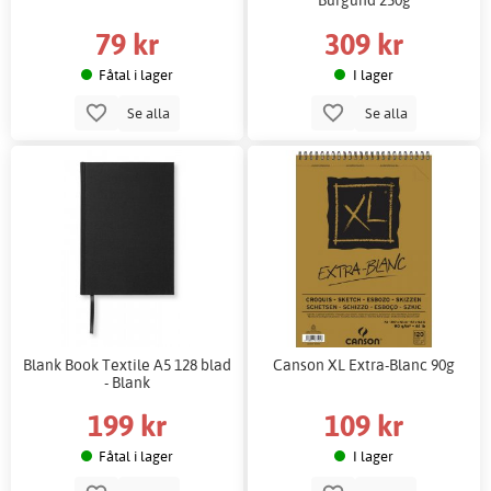
79 kr
309 kr
Fåtal i lager
I lager
Se alla
Se alla
Blank Book Textile A5 128 blad
Canson XL Extra-Blanc 90g
- Blank
199 kr
109 kr
Fåtal i lager
I lager