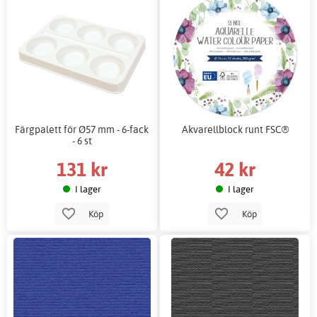
Färgpalett för Ø57 mm - 6-fack
Akvarellblock runt FSC®
- 6 st
131 kr
42 kr
I lager
I lager
Köp
Köp