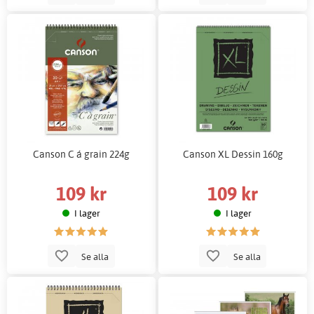
Canson C á grain 224g
Canson XL Dessin 160g
109 kr
109 kr
I lager
I lager
Se alla
Se alla