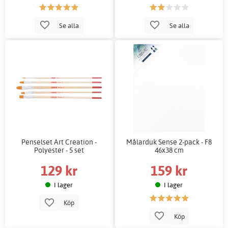
Se alla
Se alla
Penselset Art Creation -
Målarduk Sense 2-pack - F8
Polyester - 5 set
46x38 cm
129 kr
159 kr
I lager
I lager
Köp
Köp