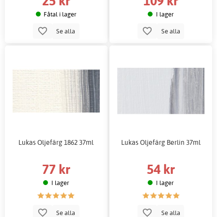
25 kr
109 kr
Fåtal i lager
I lager
Se alla
Se alla
Lukas Oljefärg 1862 37ml
Lukas Oljefärg Berlin 37ml
77 kr
54 kr
I lager
I lager
Se alla
Se alla