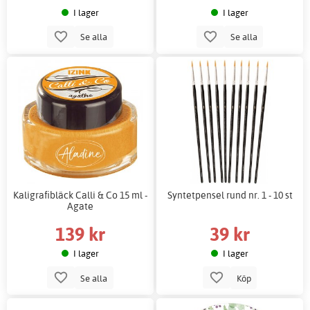
I lager
I lager
Se alla
Se alla
Kaligrafibläck Calli & Co 15 ml -
Syntetpensel rund nr. 1 - 10 st
Agate
139 kr
39 kr
I lager
I lager
Se alla
Köp