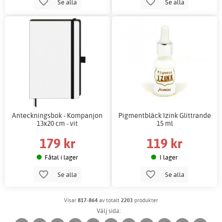
Se alla
Se alla
Anteckningsbok - Kompanjon
Pigmentbläck Izink Glittrande
13x20 cm - vit
15 ml
179 kr
119 kr
Fåtal i lager
I lager
Se alla
Se alla
Visar
817-864
av totalt
2203
produkter
Välj sida: