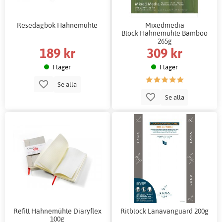
Resedagbok Hahnemühle
Mixedmedia
Block Hahnemühle Bamboo
265g
189 kr
309 kr
I lager
I lager
Se alla
Se alla
Refill Hahnemühle Diaryflex
Ritblock Lanavanguard 200g
100g