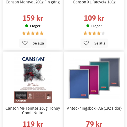
Canson Montval 200g Fin gäng
Canson XL Recycle 160g
159 kr
109 kr
I lager
I lager
Se alla
Se alla
Canson Mi-Teintes 160g Honey
Anteckningsbok - A6 (192 sidor)
Comb Noire
119 kr
79 kr