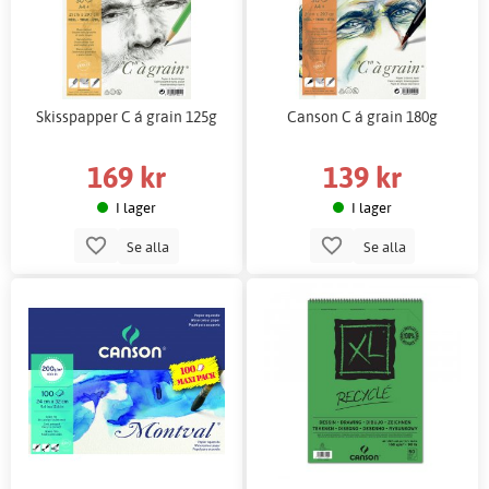
Skisspapper C á grain 125g
Canson C á grain 180g
169 kr
139 kr
I lager
I lager
Se alla
Se alla