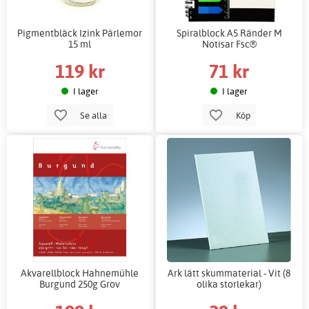
Pigmentbläck Izink Pärlemor
Spiralblock A5 Ränder M
15 ml
Notisar Fsc®
119 kr
71 kr
I lager
I lager
Se alla
Köp
Akvarellblock Hahnemühle
Ark lätt skummaterial - Vit (8
Burgund 250g Grov
olika storlekar)