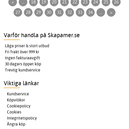
<
...
18
19
20
21
22
23
24
25
26
27
28
29
30
31
32
33
34
...
>
Varför handla på Skapamer.se
Låga priser & stort utbud
Fri frakt över 999 kr
Ingen fakturaavgift
30 dagars öppet köp
Trevlig kundservice
Viktiga länkar
Kundservice
Köpvillkor
Cookiepolicy
Cookies
Integritetspolicy
Ångra köp