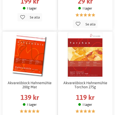
199 kr
29 kr
I lager
I lager
Se alla
Se alla
Akvarellblock Hahnemühle
Akvarellblock Hahnemühle
200g Mat
Torchon 275g
139 kr
119 kr
I lager
I lager