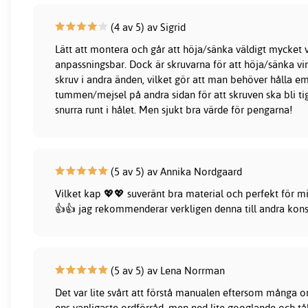
(4 av 5) av Sigrid
Lätt att montera och går att höja/sänka väldigt mycket v
anpassningsbar. Dock är skruvarna för att höja/sänka v
skruv i andra änden, vilket gör att man behöver hålla e
tummen/mejsel på andra sidan för att skruven ska bli ti
snurra runt i hålet. Men sjukt bra värde för pengarna!
(5 av 5) av Annika Nordgaard
Vilket kap 💖💖 suveränt bra material och perfekt för m
👍👍 jag rekommenderar verkligen denna till andra ko
(5 av 5) av Lena Norrman
Det var lite svårt att förstå manualen eftersom många ord
ens vanligaste ordförråd, men ned lite googlande och tål