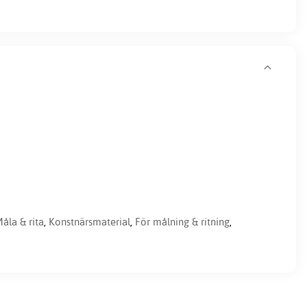
åla & rita
,
Konstnärsmaterial
,
För målning & ritning
,