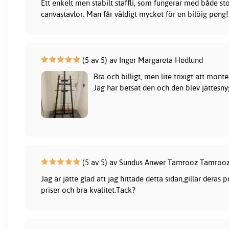
Ett enkelt men stabilt staffli, som fungerar med både s
canvastavlor. Man får väldigt mycket för en bilöig peng!
(5 av 5) av Inger Margareta Hedlund
Bra och billigt, men lite trixigt att mont
Jag har betsat den och den blev jättesny
(5 av 5) av Sundus Anwer Tamrooz Tamroo
Jag är jätte glad att jag hittade detta sidan,gillar deras
priser och bra kvalitet.Tack?