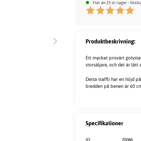
Fler än 25 st i lager - Skic
Produktbeskrivning:
Ett mycket prisvärt golvsta
storsäljare, och det är lätt 
Detta
staffli
har en höjd p
bredden på benen är 60 c
Specifikationer
ID:
70086