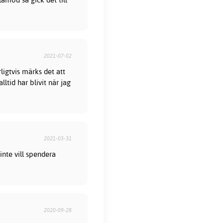
2021-07-02
ligtvis märks det att
ltid har blivit när jag
2021-03-31
inte vill spendera
2020-09-28