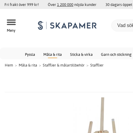
Fri frakt över 999 kr!
Över
1 200 000
nöjda kunder
30 dagars öppet
Meny
Pyssla
Måla & rita
Sticka & virka
Garn och stickning
Hem
>
Måla & rita
>
Stafflier & målartillbehör
>
Stafflier