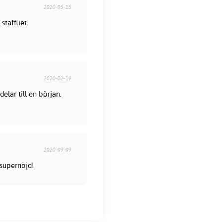
2020-05-15
staffliet
2020-02-19
elar till en början.
2020-09-09
 supernöjd!