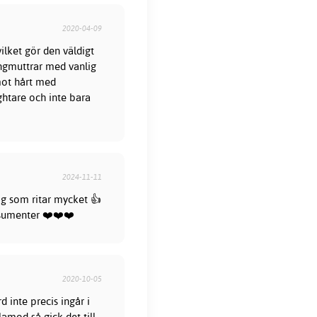
2020-04-09
ilket gör den väldigt
ingmuttrar med vanlig
mot hårt med
ghtare och inte bara
2024-11-11
ig som ritar mycket 👍
nsumenter ❤️❤️❤️
2020-10-05
 inte precis ingår i
amod så gick det till