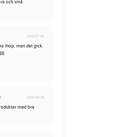
tora och små
2024-07-06
era ihop, men det gick.
gg.
z
2020-04-08
 produkter med bra