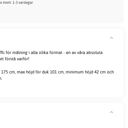
kas inom: 1-3 vardagar
ffli för målning i alla olika format - en av våra absoluta
att förstå varför!
å 175 cm, max höjd för duk 101 cm, minimum höjd 42 cm och
m.