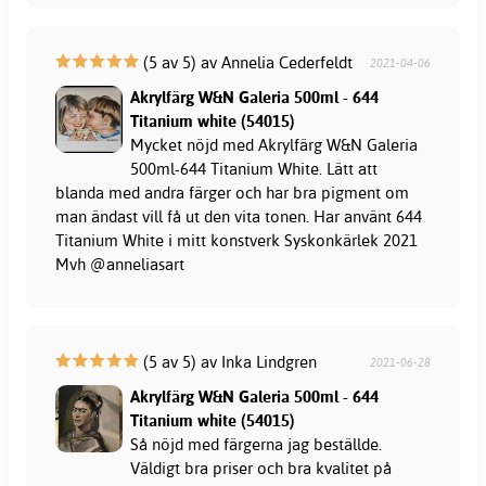
(5 av 5) av Annelia Cederfeldt
2021-04-06
Akrylfärg W&N Galeria 500ml - 644
Titanium white (54015)
Mycket nöjd med Akrylfärg W&N Galeria
500ml-644 Titanium White. Lätt att
blanda med andra färger och har bra pigment om
man ändast vill få ut den vita tonen. Har använt 644
Titanium White i mitt konstverk Syskonkärlek 2021
Mvh @anneliasart
(5 av 5) av Inka Lindgren
2021-06-28
Akrylfärg W&N Galeria 500ml - 644
Titanium white (54015)
Så nöjd med färgerna jag beställde.
Väldigt bra priser och bra kvalitet på