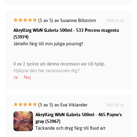
(5 av 5) av Susanne Billström
2019-12-20
Akrylfärg W&N Galeria 500ml - 533 Process magenta
(53974)
Jättefin färg till min juliga pouring!
0 av 1 tyckte att denna recension var till hjälp.
Hjälpte den här recensionen dig?
Ja
Nej
(5 av 5) av Eva Viklander
2021-01-30
Akrylfärg W&N Galeria 500ml - 465 Payne's
gray (53967)
Täckande och dryg färg till fluid art