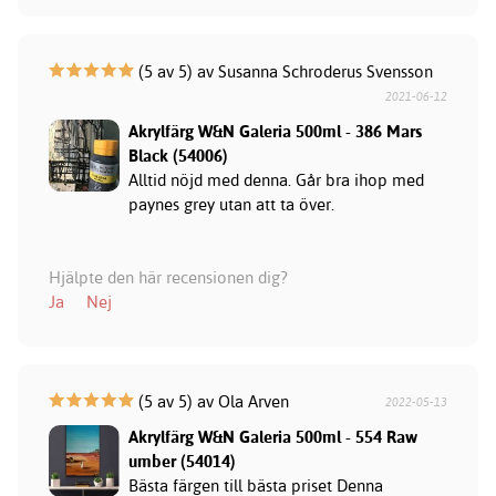
(5 av 5) av Susanna Schroderus Svensson
2021-06-12
Akrylfärg W&N Galeria 500ml - 386 Mars
Black (54006)
Alltid nöjd med denna. Går bra ihop med
paynes grey utan att ta över.
Hjälpte den här recensionen dig?
Ja
Nej
(5 av 5) av Ola Arven
2022-05-13
Akrylfärg W&N Galeria 500ml - 554 Raw
umber (54014)
Bästa färgen till bästa priset Denna