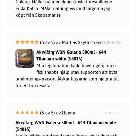
Galeria. Håller på med denna tavla föreställande
Frida Kahlo. Målar naturligtvis med färgerna jag
köpt från Skapamer.se
(5 av 5) av Mattias Skyttestrand
2021-04-19
Akrylfärg W&N Galeria 500ml - 644
Titanium white (54015)
Min legitimation hade blivit ogiltig men
fick snabbt hjälp utav supporten att byta
uthämtnings-person. Älskar färgerna som hjälpte till
för ett bra resultat.
(5 av 5) av Hanne
2018-12-23
Akrylfärg W&N Galeria 500ml - 644 Titanium white
(54015)
Jag är väldigt nöjd med dessa färger, de är dryg och