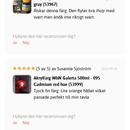
gray (53967)
Älskar denna färg. Den flyter bra ihop med
svart men ändå inte riktigt svart.
Hjälpte den här recensionen dig?
Ja
Nej
(5 av 5) av Susanne Sjöström
2021-09-25
Akrylfärg W&N Galeria 500ml - 095
Cadmium red hue (53999)
Tjock fin färg. Lite orange hållet vilket
passade perfekt till min tavla
Hjälpte den här recensionen dig?
Ja
Nej