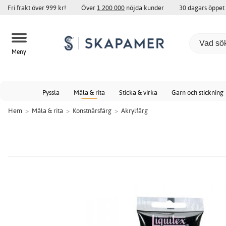
Fri frakt över 999 kr!
Över
1 200 000
nöjda kunder
30 dagars öppet
Meny
Pyssla
Måla & rita
Sticka & virka
Garn och stickning
Hem
>
Måla & rita
>
Konstnärsfärg
>
Akrylfärg