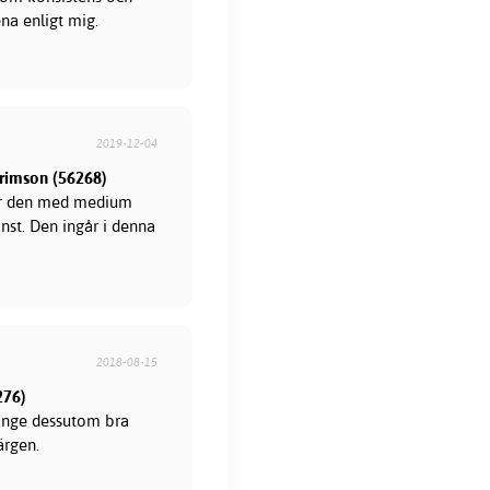
na enligt mig.
2019-12-04
 crimson (56268)
dar den med medium
nst. Den ingår i denna
2018-08-15
276)
länge dessutom bra
ärgen.