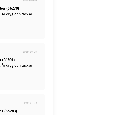
2019-10-26
mber (56270)
 Är dryg och täcker
2019-10-26
k (56301)
 Är dryg och täcker
2018-11-04
nna (56283)