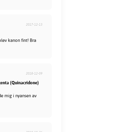
2017-12-13
blev kanon fint! Bra
2018-12-09
genta (Quinacridone)
ade mig i nyansen av