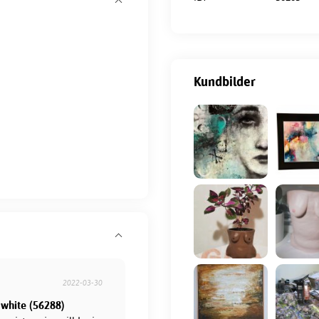
Kundbilder
2022-03-30
 white (56288)