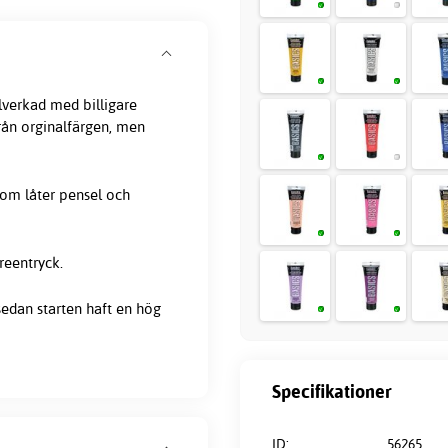
llverkad med billigare
från orginalfärgen, men
som låter pensel och
reentryck.
sedan starten haft en hög
Specifikationer
ID:
56265