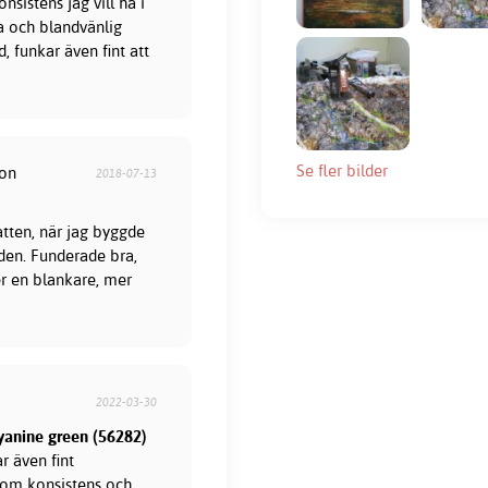
nsistens jag vill ha i
a och blandvänlig
, funkar även fint att
Se fler bilder
son
2018-07-13
tten, när jag byggde
 den. Funderade bra,
er en blankare, mer
2022-03-30
cyanine green (56282)
r även fint
gom konsistens och