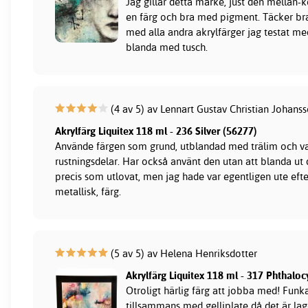
Jag gillar detta märke, just den mellan-ko
en färg och bra med pigment. Täcker br
med alla andra akrylfärger jag testat med
blanda med tusch.
(4 av 5) av Lennart Gustav Christian Johans
Akrylfärg Liquitex 118 ml - 236 Silver (56277)
Använde färgen som grund, utblandad med trälim och va
rustningsdelar. Har också använt den utan att blanda ut
precis som utlovat, men jag hade var egentligen ute eft
metallisk, färg.
(5 av 5) av Helena Henriksdotter
Akrylfärg Liquitex 118 ml - 317 Phthalo
Otroligt härlig färg att jobba med! Funka
tillsammans med gelliplate då det är la